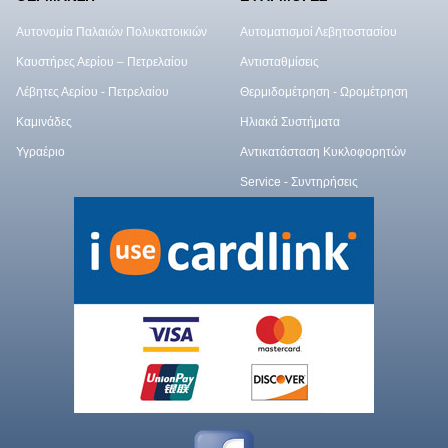
Αυτονομία Παλαιών Πολυκατοικιών
Αυτοματισμοί Λεβητοστασίου
Καυστήρες Αερίου – Πετρελαίου
Αντισταθμίσεις
Λέβητες Αερίου - Πετρελαίου
Θερμιδομέτρηση - Ωρομέτρηση
Καμινάδες
Ηλιακά Συστήματα
Υγραέριο
Αντικατάσταση Κυκλοφορητών
Service - Συντηρήσεις